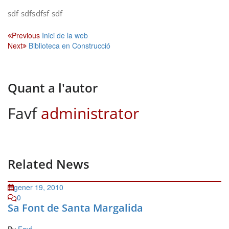
sdf sdfsdfsf sdf
Navegació
Previous
Inici de la web
Next
Biblioteca en Construcció
d'entrades
Quant a l'autor
Favf
administrator
Related News
gener 19, 2010
0
Sa Font de Santa Margalida