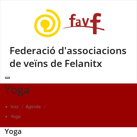
Skip
to
content
Federació d'associacions
de veïns de Felanitx
Yoga
Inici
/
Agenda
/
Yoga
Yoga