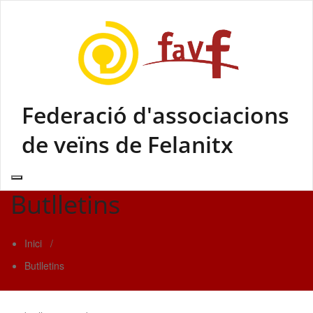
Skip
to
content
Federació d'associacions
de veïns de Felanitx
Butlletins
Inici
/
Butlletins