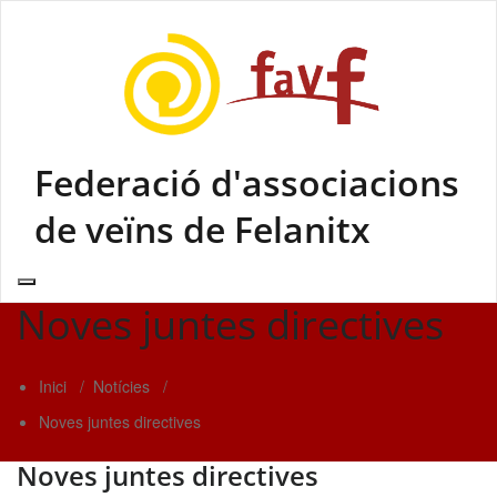
Skip
to
content
Federació d'associacions
de veïns de Felanitx
Noves juntes directives
Inici
/
Notícies
/
Noves juntes directives
Noves juntes directives