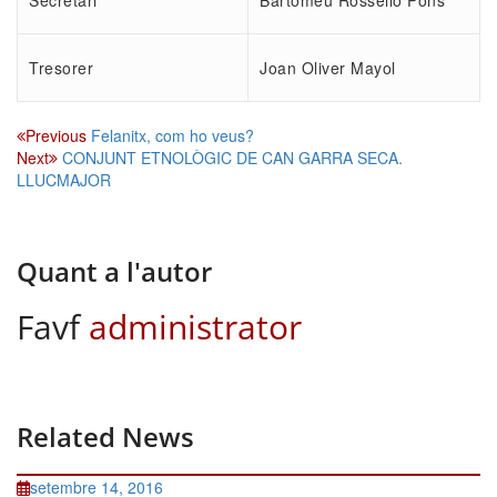
Secretari
Bartomeu Rosselló Pons
Tresorer
Joan Oliver Mayol
Navegació
Previous
Felanitx, com ho veus?
Next
CONJUNT ETNOLÒGIC DE CAN GARRA SECA.
d'entrades
LLUCMAJOR
Quant a l'autor
Favf
administrator
Related News
setembre 14, 2016