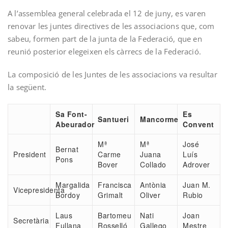
A l’assemblea general celebrada el 12 de juny, es varen
renovar les juntes directives de les associacions que, com
sabeu, formen part de la junta de la Federació, que en
reunió posterior elegeixen els càrrecs de la Federació.
La composició de les Juntes de les associacions va resultar
la següent.
Sa Font-
Es
Santueri
Mancorme
Abeurador
Convent
Mª
Mª
José
Bernat
President
Carme
Juana
Luís
Pons
Bover
Collado
Adrover
Margalida
Francisca
Antònia
Juan M.
Vicepresidenta
Bordoy
Grimalt
Oliver
Rubio
Laus
Bartomeu
Nati
Joan
Secretària
Fullana
Rosselló
Gallego
Mestre