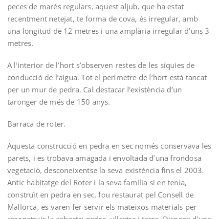
peces de marès regulars, aquest aljub, que ha estat
recentment netejat, te forma de cova, és irregular, amb
una longitud de 12 metres i una amplària irregular d’uns 3
metres.
A l’interior de l’hort s’observen restes de les síquies de
conducció de l’aigua. Tot el perímetre de l’hort està tancat
per un mur de pedra. Cal destacar l’existència d’un
taronger de més de 150 anys.
Barraca de roter.­
Aquesta construcció en pedra en sec només conservava les
parets, i es trobava amagada i envoltada d’una frondosa
vegetació, desconeixent­se la seva existència fins el 2003.
Antic habitatge del Roter i la seva família ­si en tenia­,
construït en pedra en sec, fou restaurat pel Consell de
Mallorca, es varen fer servir els mateixos materials per