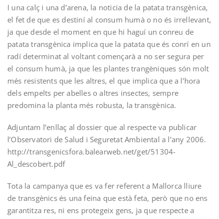
I una calç i una d’arena, la noticia de la patata transgènica,
el fet de que es destiní al consum humà o no és irrellevant,
ja que desde el moment en que hi haguí un conreu de
patata transgènica implica que la patata que és conrí en un
radí determinat al voltant començarà a no ser segura per
el consum humà, ja que les plantes trangèniques són molt
més resistents que les altres, el que implica que a l’hora
dels empelts per abelles o altres insectes, sempre
predomina la planta més robusta, la transgènica.
Adjuntam l’enllaç al dossier que al respecte va publicar
l’Observatori de Salud i Seguretat Ambiental a l’any 2006.
http://transgenicsfora.balearweb.net/get/51304-
Al_descobert.pdf
Tota la campanya que es va fer referent a Mallorca lliure
de transgènics és una feina que està feta, però que no ens
garantitza res, ni ens protegeix gens, ja que respecte a