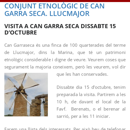
CONJUNT ETNOLÒGIC DE CAN
GARRA SECA. LLUCMAJOR
VISITA A CAN GARRA SECA DISSABTE 15
D’OCTUBRE
Can Garraseca és una finca de 100 quarterades del terme
de Llucmajor, dins la Marina, que té un patrimoni
etnològic considerable i digne de veure. Veurem coses que
segurament la majoria coneixem, però les v
eurem, vol dir
que les han conservades.
Dissabte dia 15 d’octubre, tenim
preparada la visita. Partirem a les
10 h, de davant el local de la
Favf. Berenats, o el berenar al
sarrió, per a les 11 iniciar.
Farem una llista dels interessats. Per això heu de telefonar