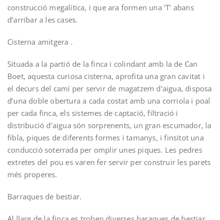
construcció megalítica, i que ara formen una ‘T’ abans
d’arribar a les cases.
Cisterna amitgera .­
Situada a la partió de la finca i colindant amb la de Can
Boet, aquesta curiosa cisterna, aprofita una gran cavitat i
el decurs del camí per servir de magatzem d’aigua, disposa
d’una doble obertura a cada costat amb una corriola i poal
per cada finca, els sistemes de captació, filtració i
distribució d’aigua són sorprenents, un gran escumador, la
fibla, piques de diferents formes i tamanys, i fins­i­tot una
conducció soterrada per omplir unes piques. Les pedres
extretes del pou es varen fer servir per construir les parets
més properes.
Barraques de bestiar.­
Al llarg de la finca es troben diverses baraques de bestiar