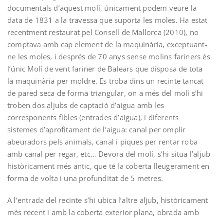
documentals d’aquest molí, únicament podem veure la
data de 1831 a la travessa que suporta les moles. Ha estat
recentment restaurat pel Consell de Mallorca (2010), no
comptava amb cap element de la maquinària, exceptuant­
ne les moles, i ­després de 70 anys sense molins fariners­ és
l’únic Molí de vent fariner de Balears que disposa de tota
la maquinària per moldre. Es troba dins un recinte tancat
de pared seca de forma triangular, on a més del molí s’hi
troben dos aljubs de captació d’aigua amb les
corresponents fibles (entrades d’aigua), i diferents
sistemes d’aprofitament de l’aigua: canal per omplir
abeuradors pels animals, canal i piques per rentar roba
amb canal per regar, etc… Devora del molí, s’hi situa l’aljub
històricament més antic, que té la coberta lleugerament en
forma de volta i una profunditat de 5 metres.
A l’entrada del recinte s’hi ubica l’altre aljub, històricament
més recent i amb la coberta exterior plana, obrada amb