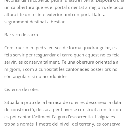
reconstruir la coberta: pedra, ullastre i terra. Disposa d’una
única obertura que és el portal orientat a migjorn, de poca
altura i te un recinte exterior amb un portal lateral
segurament destinat a bestiar.
Barraca de carro.­
Construcció en pedra en sec de forma quadrangular, es
feia servir per resguardar el carro quan aquest no es feia
servir, es conserva talment. Te una obertura orientada a
migjorn, i com a curiositat les cantonades posteriors no
són angulars si no arrodonides.
Cisterna de roter.­
Situada a prop de la barraca de roter es desconeix la data
de construcció, destaca per haver­se construït a un lloc on
es pot captar fàcilment l’aigua d’escorrentia. L’aigua es
troba a només 1 metre del nivell del terreny, es conserva