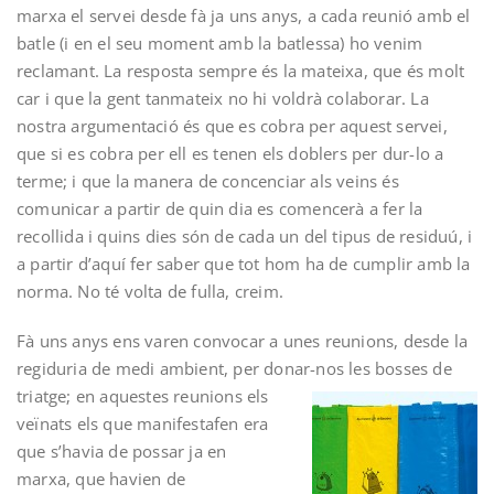
marxa el servei desde fà ja uns anys, a cada reunió amb el
batle (i en el seu moment amb la batlessa) ho venim
reclamant. La resposta sempre és la mateixa, que és molt
car i que la gent tanmateix no hi voldrà colaborar. La
nostra argumentació és que es cobra per aquest servei,
que si es cobra per ell es tenen els doblers per dur-lo a
terme; i que la manera de concenciar als veins és
comunicar a partir de quin dia es comencerà a fer la
recollida i quins dies són de cada un del tipus de residuú, i
a partir d’aquí fer saber que tot hom ha de cumplir amb la
norma. No té volta de fulla, creim.
Fà uns anys ens varen convocar a unes reunions, desde la
regiduria de medi ambient, per donar-nos les bosses de
triatge; en
aquestes reunions els
veïnats els que manifestafen era
que s’havia de possar ja en
marxa, que havien de