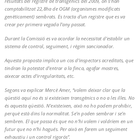
resultats del registre de transgènics del 2009, on s’han
comptabilitzat 22,8ha de OGM (organismes modificats
genèticament) sembrats. Es tracta d’un registre que es va
crear per primera vegada l’any passat.
Durant la Comissió es va acordar la necessitat d’establir un
sistema de control, seguiment, i règim sancionador.
Aquesta proposta implica un cos d’inspectors acreditats, que
tindran la potestat d’entrar a la finca, agafar mostres,
aixecar actes d’irregularitats, etc.
Segons va explicar Mercè Amer, “volem deixar clar que la
qüestió aquí no és si existeixen transgènics o no a les illes. No
és aquesta qüestió. N’existeixen, això no ho podem prohibir,
perquè està dins la normalitat. Se’n poden sembrar i se’n
sembren. El que passa és que no n’hi volem i voldríem en un
futur que no n’hi hagués. Per això en farem un seguiment
exhaustiu i un control rigorós”.