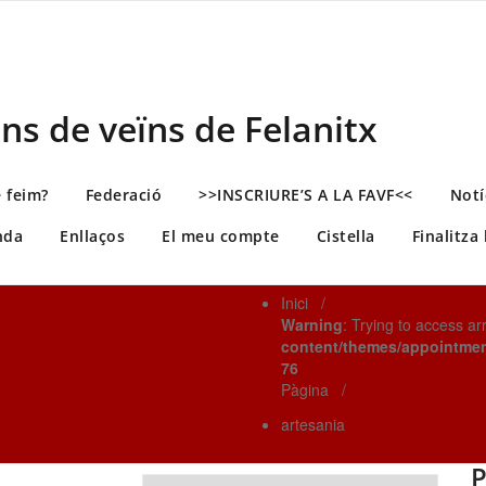
ns de veïns de Felanitx
 feim?
Federació
>>INSCRIURE’S A LA FAVF<<
Notí
nda
Enllaços
El meu compte
Cistella
Finalitza
Inici
/
Warning
: Trying to access ar
content/themes/appointme
76
Pàgina
/
artesania
P