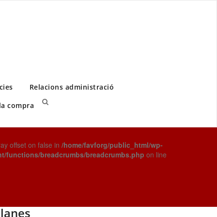
cies
Relacions administració
 la compra
ray offset on false in
/home/favforg/public_html/wp-
nt/functions/breadcrumbs/breadcrumbs.php
on line
lanes