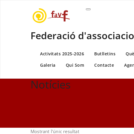
Skip
to
content
Federació d'associacio
Activitats 2025-2026
Butlletins
Què
Galeria
Qui Som
Contacte
Age
Notícies
Mostrant l'únic resultat