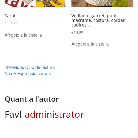
Tarot
Vetllada: ganxet, punt,
macramé, costura, cordar
El
El
€
110,00
€
80,00
cadires…
preu
preu
€
10,00
original
actual
Afegeix a la cistella
era:
és:
Afegeix a la cistella
€110,00.
€80,00.
Navegació
Previous
Club de lectura
Next
Expressió corporal
d'entrades
Quant a l'autor
Favf
administrator