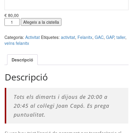
€ 80,00
quantitat
Afegeix a la cistella
de
Glutis,
Categoria:
Activitat
Etiquetes:
activitat
,
Felanitx
,
GAC
,
GAP
,
taller
,
abdominals
veïns felanitx
i
cames
(GAC)
Descripció
Descripció
Tots els dimarts i dijous de 20:00 a
20:45 al col·legi Joan Capó. Es prega
puntualitat.
Si vos heu triat l’opció de pagament per transferència el