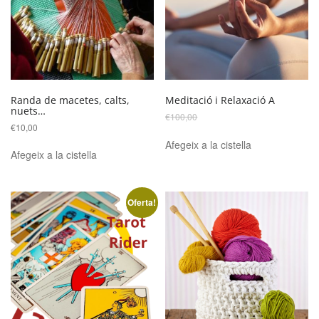
Randa de macetes, calts,
Meditació i Relaxació A
nuets…
El
El
€
100,00
€
70,00
€
10,00
preu
preu
original
actual
Afegeix a la cistella
era:
és:
Afegeix a la cistella
€100,00.
€70,00.
Oferta!