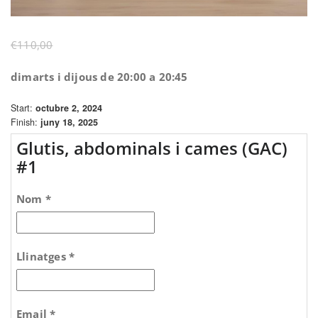
El
El
€
110,00
€
80,00
preu
preu
dimarts i dijous de 20:00 a 20:45
original
actual
era:
és:
Start:
octubre 2, 2024
€110,00.
€80,00.
Finish:
juny 18, 2025
Glutis, abdominals i cames (GAC)
#1
Nom *
Llinatges *
Email *