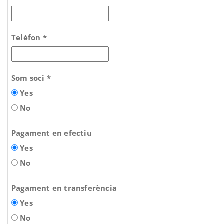
Telèfon *
Som soci *
Yes
No
Pagament en efectiu
Yes
No
Pagament en transferència
Yes
No