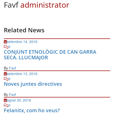
Favf
administrator
Related News
setembre 14, 2016
0
CONJUNT ETNOLÒGIC DE CAN GARRA
SECA. LLUCMAJOR
By
Favf
setembre 13, 2016
0
Noves juntes directives
By
Favf
agost 30, 2016
0
Felanitx, com ho veus?