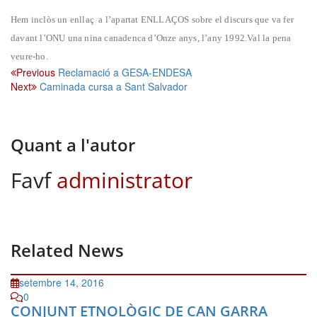
Hem inclòs un enllaç
a l’apartat ENLLAÇOS sobre el discurs que va fer
davant l’ONU una nina canadenca d’Onze anys, l’any 1992.Val la pena
veure-ho.
Navegació
Previous
Reclamació a GESA-ENDESA
Next
Caminada cursa a Sant Salvador
d'entrades
Quant a l'autor
Favf
administrator
Related News
setembre 14, 2016
0
CONJUNT ETNOLÒGIC DE CAN GARRA