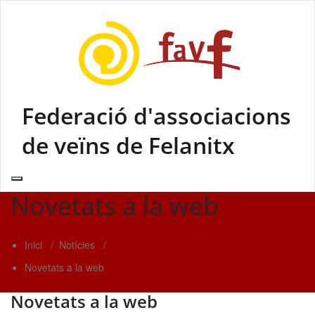
Skip
to
content
Federació d'associacions
de veïns de Felanitx
Novetats a la web
Inici
/
Notícies
/
Novetats a la web
Novetats a la web