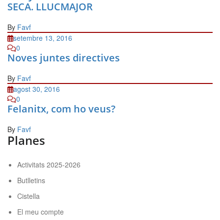
SECA. LLUCMAJOR
By
Favf
setembre 13, 2016
0
Noves juntes directives
By
Favf
agost 30, 2016
0
Felanitx, com ho veus?
By
Favf
Planes
Activitats 2025-2026
Butlletins
Cistella
El meu compte