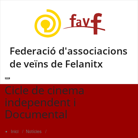
Skip
to
content
Federació d'associacions
de veïns de Felanitx
Cicle de cinema
independent i
Documental
Inici
/
Notícies
/