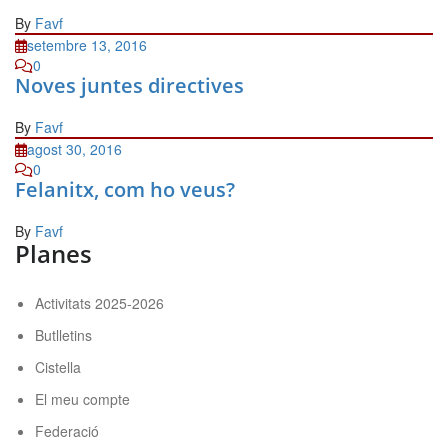
By
Favf
setembre 13, 2016
0
Noves juntes directives
By
Favf
agost 30, 2016
0
Felanitx, com ho veus?
By
Favf
Planes
Activitats 2025-2026
Butlletins
Cistella
El meu compte
Federació