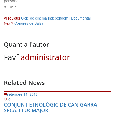
personal.
82 min.
Navegació
Previous
Cicle de cinema independent i Documental
Next
Congrés de Salsa
d'entrades
Quant a l'autor
Favf
administrator
Related News
setembre 14, 2016
0
CONJUNT ETNOLÒGIC DE CAN GARRA
SECA. LLUCMAJOR