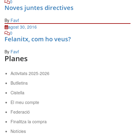
0
Noves juntes directives
By
Favf
agost 30, 2016
0
Felanitx, com ho veus?
By
Favf
Planes
Activitats 2025-2026
Butlletins
Cistella
El meu compte
Federació
Finalitza la compra
Notícies