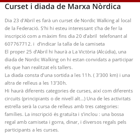
Curset i diada de Marxa Nòrdica
Dia 23 d’Abril es farà un curset de Nordic Walking al local
de la Federació. S’hi hi esteu interessant s’ha de fer la
inscripció com a màxim fins dia 20 d’abril telefonant al
607767712. i d’indicar la talla de la camiseta
El proper 25 d’Abril hi haurà a La Victòria (Alcúdia), una
diada de Nordic Walking on hi estan convidats a participar
els que han realitzat els tallers.
La diada consta d’una sortida a les 11h. ( 3’300 km) i una
altra de relleus a les 13’30h.
Hi haurà diferents categories de curses, així com diferents
circuits (principiants o de nivell alt…) Una de les activitats
estrella serà la cursa de relleus amb tres categories:
famílies. La inscripció és gratuïta i s’inclou : una bossa
regal amb camiseta i gorra, dinar, i diversos regals pels
participants a les curses.