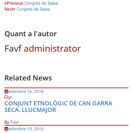
Navegació
Previous
Congrés de Salsa
Next
Congrés de Salsa
d'entrades
Quant a l'autor
Favf
administrator
Related News
setembre 14, 2016
0
CONJUNT ETNOLÒGIC DE CAN GARRA
SECA. LLUCMAJOR
By
Favf
setembre 13, 2016