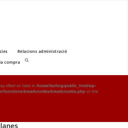
cies
Relacions administració
 la compra
ray offset on false in
/home/favforg/public_html/wp-
nt/functions/breadcrumbs/breadcrumbs.php
on line
lanes