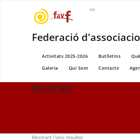
Skip
to
content
Federació d'associacio
Activitats 2025-2026
Butlletins
Què
Galeria
Qui Som
Contacte
Age
Notícies
Mostrant l'únic resultat