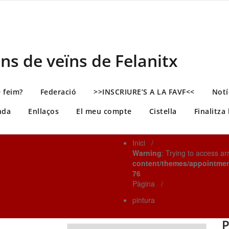
ns de veïns de Felanitx
 feim?
Federació
>>INSCRIURE’S A LA FAVF<<
Notí
nda
Enllaços
El meu compte
Cistella
Finalitza
Inici
/
Warning
: Trying to access ar
content/themes/appointme
76
Pàgina
/
pintura
P