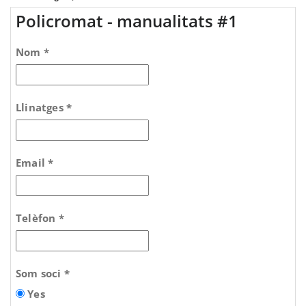
Policromat - manualitats #1
Nom *
Llinatges *
Email *
Telèfon *
Som soci *
Yes