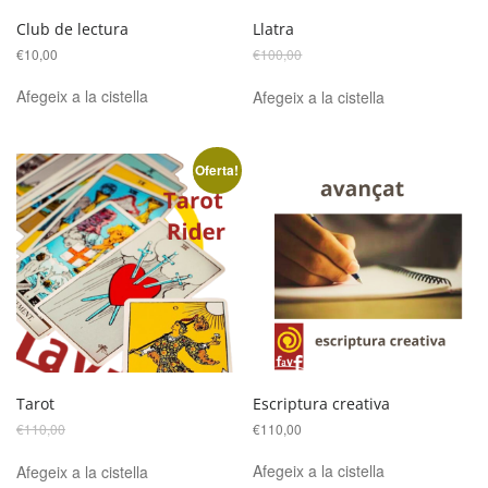
Club de lectura
Llatra
El
El
€
10,00
€
100,00
€
70,00
preu
preu
original
actual
Afegeix a la cistella
Afegeix a la cistella
era:
és:
€100,00.
€70,00.
Oferta!
Tarot
Escriptura creativa
El
El
€
110,00
€
110,00
€
80,00
preu
preu
original
actual
Afegeix a la cistella
Afegeix a la cistella
era:
és: