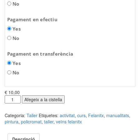
No
Pagament en efectiu
Yes
No
Pagament en transferència
Yes
No
€ 10,00
quantitat
Afegeix a la cistella
de
Policromat
Categoria:
Taller
Etiquetes:
activitat
,
curs
,
Felanitx
,
manualitats
,
-
pintura
,
policromat
,
taller
,
veïns felanitx
manualitats
Descripció