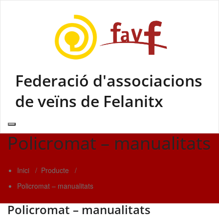
Skip
to
content
Federació d'associacions
de veïns de Felanitx
Policromat – manualitats
Inici
/
Producte
/
Policromat – manualitats
Policromat – manualitats