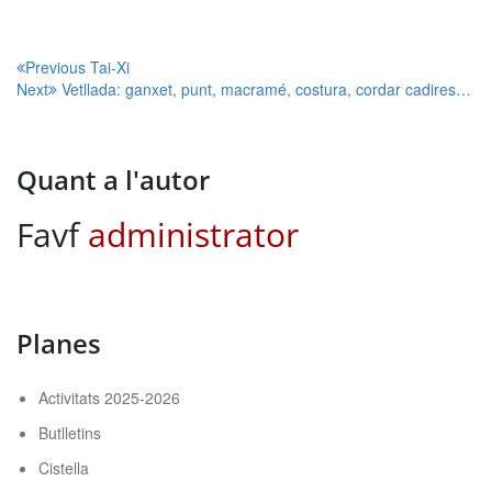
€110,00.
€80,00.
Navegació
Previous
Tai-Xi
Next
Vetllada: ganxet, punt, macramé, costura, cordar cadires…
d'entrades
Quant a l'autor
Favf
administrator
Planes
Activitats 2025-2026
Butlletins
Cistella