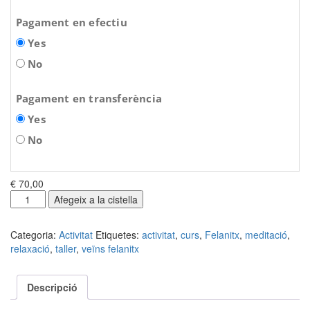
Pagament en efectiu
Yes
No
Pagament en transferència
Yes
No
€ 70,00
quantitat
Afegeix a la cistella
de
Meditació
Categoria:
Activitat
Etiquetes:
activitat
,
curs
,
Felanitx
,
meditació
,
i
relaxació
,
taller
,
veïns felanitx
Relaxació
A
Descripció