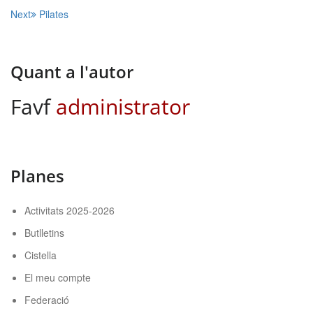
Navegació
Next
Pilates
d'entrades
Quant a l'autor
Favf
administrator
Planes
Activitats 2025-2026
Butlletins
Cistella
El meu compte
Federació