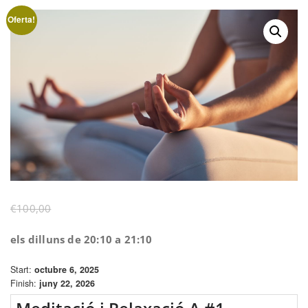
Oferta!
El
El
€
100,00
€
70,00
preu
preu
els dilluns de 20:10 a 21:10
original
actual
era:
és:
Start:
octubre 6, 2025
€100,00.
€70,00.
Finish:
juny 22, 2026