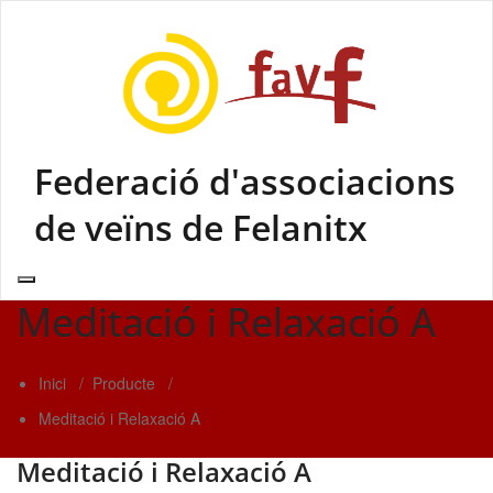
Skip
to
content
Federació d'associacions
de veïns de Felanitx
Meditació i Relaxació A
Inici
/
Producte
/
Meditació i Relaxació A
Meditació i Relaxació A