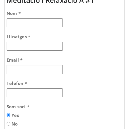
Meditació i Relaxació A #1
Nom *
Llinatges *
Email *
Telèfon *
Som soci *
Yes
No