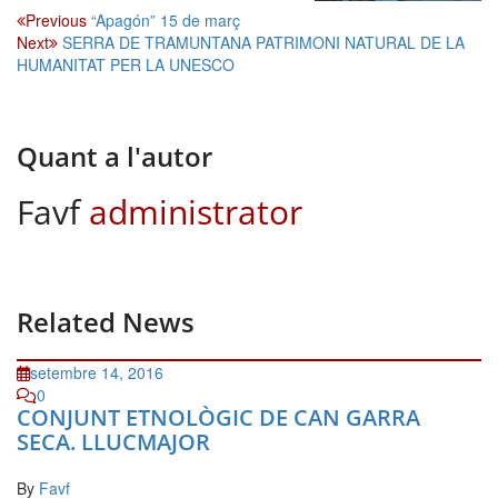
Navegació
Previous
“Apagón” 15 de març
Next
SERRA DE TRAMUNTANA PATRIMONI NATURAL DE LA
d'entrades
HUMANITAT PER LA UNESCO
Quant a l'autor
Favf
administrator
Related News
setembre 14, 2016
0
CONJUNT ETNOLÒGIC DE CAN GARRA
SECA. LLUCMAJOR
By
Favf